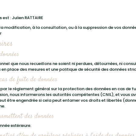
 est : Julien RATTAIRE
 la modification, à la consultation, ou à la suppression de vos donnée
r
aires
 données
nnel que nous recueillons ne soient ni perdues, détournées, ni consul
s en place des mesures et une politique de sécurité des données stri
cas de fuite de données
ar le règlement général sur la protection des données en cas de fu
ion, nous informerons les autorités compétentes (CNIL), et vous av
 peut être engendrée si cela peut entamer vos droits et libertés (don
me.
ansmettent des données
nnée extérieure.
tisé et/ou de profilage réalisées à l'aide des données