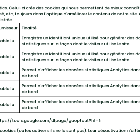
ytics. Celui-ci crée des cookies qui nous permettent de mieux connaî
ssé, etc, toujours dans l'optique d'améliorer le contenu de notre site.
istrée.
urnisseur
Finalité
Enregistre un identifiant unique utilisé pour générer des 
table.lu
statistiques sur la façon dont le visiteur utilise le site.
Enregistre un identifiant unique utilisé pour générer des 
table.lu
statistiques sur la façon dont le visiteur utilise le site.
Permet d'afficher les données statistiques Analytics dan
table.lu
de bord
Permet d'afficher les données statistiques Analytics dan
table.lu
de bord
Permet d'afficher les données statistiques Analytics dan
table.lu
de bord
ttps://tools.google.com/dlpage/gaoptout?hl=fr
cookies (ou les activer s'ils ne le sont pas). Leur désactivation n'al