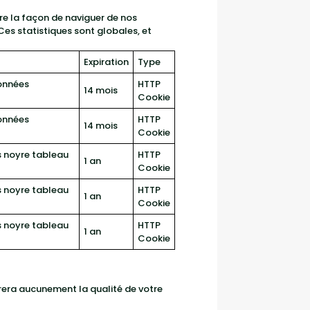
tre la façon de naviguer de nos
 Ces statistiques sont globales, et
Expiration
Type
données
HTTP
14 mois
Cookie
données
HTTP
14 mois
Cookie
s noyre tableau
HTTP
1 an
Cookie
s noyre tableau
HTTP
1 an
Cookie
s noyre tableau
HTTP
1 an
Cookie
térera aucunement la qualité de votre