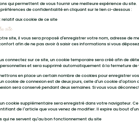
ions qui permettent de vous fournir une meilleure expérience du site.
éférences de confidentialité en cliquant sur le lien ci-dessous :
elatif aux cookie de ce site
u site
re site, il vous sera proposé d'enregistrer votre nom, adresse de m
onfort afin de ne pas avoir à saisir ces informations si vous dépos
s connectez sur ce site, un cookie temporaire sera créé afin de déte
s personnelles et sera supprimé automatiquement à la fermeture de 
ettrons en place un certain nombre de cookies pour enregistrer vos
un cookie de connexion est de deux jours, celle d'un cookie d'option d
nnexion sera conservé pendant deux semaines. Si vous vous déconnec
e, un cookie supplémentaire sera enregistré dans votre navigateur.
ntifiant de l'article que vous venez de modifier. Il expire au bout d'un 
ies qui ne servent qu'au bon fonctionnement du site