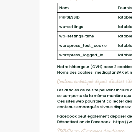
Nom
Fourni
PHPSESSID
latable
wp-settings
latable
wp-settings-time
latable
wordpress_test_cookie
latable
wordpress_logged_in
latable
Notre hébergeur (OVH) pose 2 cookies p
Noms des cookies : mediaplanBAK et
Contenu embarqué depuis d'autres sit
Les articles de ce site peuvent inclure
se comporte de la même manière que si l
Ces sites web pourraient collecter des 
contenus embarqués si vous disposez 
Facebook peut également déposer des c
Désactivation de Facebook :
https://
Statistiques et mesures d'audience