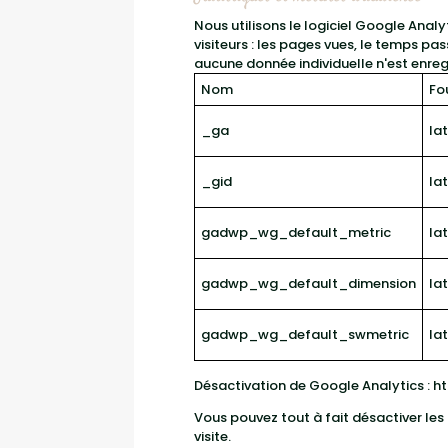
Nous utilisons le logiciel Google Anal
visiteurs : les pages vues, le temps pa
aucune donnée individuelle n'est enreg
Nom
Fo
_ga
la
_gid
la
gadwp_wg_default_metric
la
gadwp_wg_default_dimension
la
gadwp_wg_default_swmetric
la
Désactivation de Google Analytics :
h
Vous pouvez tout à fait désactiver les 
visite.