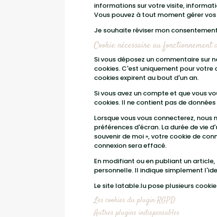
informations sur votre visite, informat
Vous pouvez à tout moment gérer vos pr
Je souhaite réviser mon consentement r
Cookie nécessaire au fonctionnement d
Si vous déposez un commentaire sur not
cookies. C'est uniquement pour votre c
cookies expirent au bout d'un an.
Si vous avez un compte et que vous vou
cookies. Il ne contient pas de donnée
Lorsque vous vous connecterez, nous m
préférences d'écran. La durée de vie d'
souvenir de moi », votre cookie de co
connexion sera effacé.
En modifiant ou en publiant un articl
personnelle. Il indique simplement l'ide
Le site latable.lu pose plusieurs cook
Les cookies du plugin RGPD
Autres plugins indispensables