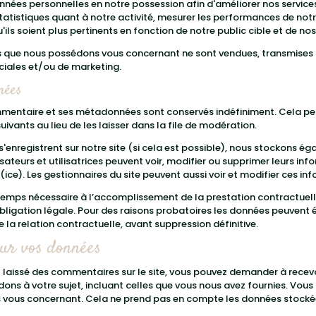
onnées personnelles en notre possession afin d'améliorer nos services
statistiques quant à notre activité, mesurer les performances de no
ils soient plus pertinents en fonction de notre public cible et de nos 
s que nous possédons vous concernant ne sont vendues, transmises
ciales et/ou de marketing.
nées
ommentaire et ses métadonnées sont conservés indéfiniment. Cela p
ants au lieu de les laisser dans la file de modération.
qui s'enregistrent sur notre site (si cela est possible), nous stockons
ilisateurs et utilisatrices peuvent voir, modifier ou supprimer leurs 
r(ice). Les gestionnaires du site peuvent aussi voir et modifier ces in
emps nécessaire à l’accomplissement de la prestation contractuell
obligation légale. Pour des raisons probatoires les données peuvent 
de la relation contractuelle, avant suppression définitive.
sur vos données
 laissé des commentaires sur le site, vous pouvez demander à recevo
ons à votre sujet, incluant celles que vous nous avez fournies. Vo
vous concernant. Cela ne prend pas en compte les données stockées