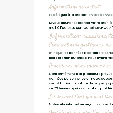
Informations de contact
Le délégué à la protection des données
Si vous souhaitez exercer votre droit à
mail à l'adresse contact@inova-web.f
Informations supplément
Comment nous protégeons vos
Afin que les données à caractère perso
des tiers non autorisés, nous avons mi
Procédures mises en œuvre en 
Conformément à la procédure prévue p
données personnelles en notre possess
ayant fuité et la nature du risque qui
de 72 heures après constat du problè
Les services tiers qui nous tr
Notre site internet ne reçoit aucune do
Opérations de marketing automa