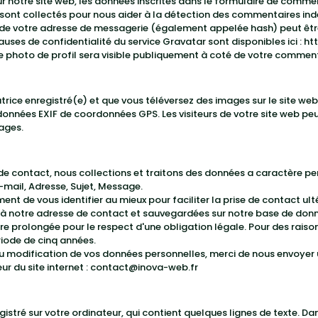
notre site web, les données inscrites dans le formulaire de comment
r sont collectés pour nous aider à la détection des commentaires ind
 de votre adresse de messagerie (également appelée hash) peut êtr
 clauses de confidentialité du service Gravatar sont disponibles ici :
ht
e photo de profil sera visible publiquement à coté de votre comment
satrice enregistré(e) et que vous téléversez des images sur le site we
onnées EXIF de coordonnées GPS. Les visiteurs de votre site web peu
ages.
 de contact, nous collections et traitons des données a caractère pe
mail, Adresse, Sujet, Message.
 de vous identifier au mieux pour faciliter la prise de contact ulté
à notre adresse de contact et sauvegardées sur notre base de donn
re prolongée pour le respect d'une obligation légale. Pour des rais
iode de cinq années.
modification de vos données personnelles, merci de nous envoyer un
ur du site internet : contact@inova-web.fr
egistré sur votre ordinateur, qui contient quelques lignes de texte. Dan