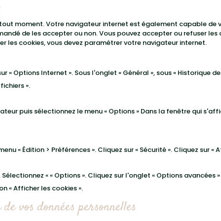
 tout moment. Votre navigateur internet est également capable de vo
mandé de les accepter ou non. Vous pouvez accepter ou refuser les c
r les cookies, vous devez paramétrer votre navigateur internet.
 sur « Options Internet ». Sous l'onglet « Général », sous « Historique 
fichiers ».
gateur puis sélectionnez le menu « Options » Dans la fenêtre qui s'affic
enu « Édition > Préférences ». Cliquez sur « Sécurité ». Cliquez sur « A
. Sélectionnez « « Options ». Cliquez sur l'onglet « Options avancées 
on « Afficher les cookies ».
n de vos données personnelles