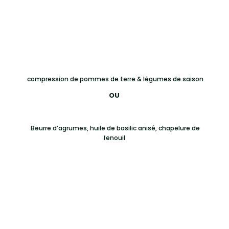
Plats au choix
Filet de boeuf, jus réduit à la truffe et au
Porto rouge
compression de pommes de terre & légumes de saison
OU
Pavé de bar confit à l’huile de citron,
Beurre d’agrumes, huile de basilic anisé, chapelure de
fenouil