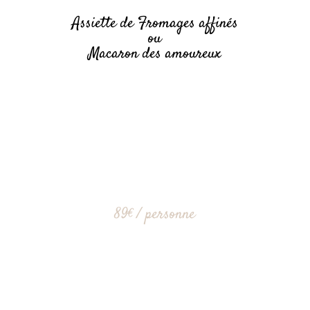
A
ssiette de Fromages affinés
ou
Macaron des amoureux
89€ / personne