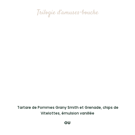
Trilogie d’amuses-bouche
Entrées au choix
Carpaccio de saumon mariné d’écosse,
Tartare de Pommes Grany Smith et Grenade, chips de
Vitelottes, émulsion vanillée
OU
Jambonette de canard au foie gras poêlé